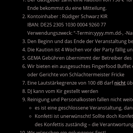
Ende bekommst du eine Mitteilung.
Kontoinhaber : Rüdiger Schwarz KIR
IBAN: DE25 2305 1030 0004 9260 77
Verwendungszweck: “-Termin:yyyy.mm.dd-, -N
Den Beginn und das Ende der Veranstaltung b
Die Kaution ist 4 Wochen vor der Party fällig un
GEMA Gebühren übernimmt der Betreiber des 
Wir bieten ein ausgesuchtes Fingerfood Buffet
oder Gerichte von Schlachtermeister Fricke
Eine Lautstärkegrenze von 100 dB darf
nicht
übe
DJ kann vom Kir gestellt werden
Reinigung und Personalkosten fallen nicht weit
es ist eine geschlossene Veranstaltung, da
Konfetti ist unerwünscht! Sollte doch Konfe
des Konfettis zuständig – die Verantwortun
Wir wünschen ein gelungenes Fest!