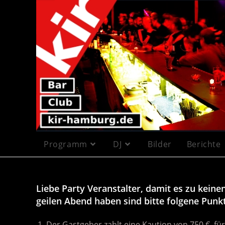
Programm
DJ
Bilder
Berichte
Liebe Party Veranstalter, damit es zu kein
geilen Abend haben sind bitte folgene Punk
Der Gastgeber zahlt eine Kaution von 750 € für